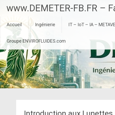
Aller
www.DEMETER-FB.FR – Fa
au
contenu
principal
Accueil
Ingénierie
IT – IoT – IA – METAV
Groupe ENVIROFLUIDES.com
Introduction aux Lunettes