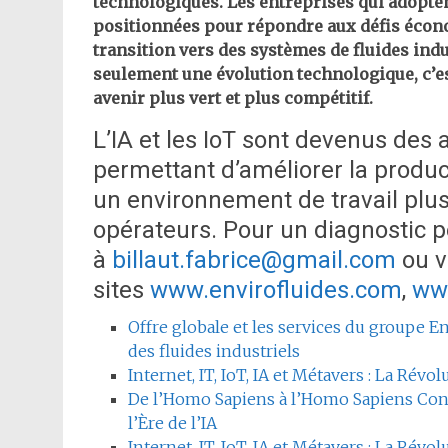
technologiques. Les entreprises qui adopte
positionnées pour répondre aux défis éco
transition vers des systèmes de fluides indus
seulement une évolution technologique, c’es
avenir plus vert et plus compétitif.
L’IA et les IoT sont devenus des a
permettant d’améliorer la product
un environnement de travail plus
opérateurs. Pour un diagnostic p
à
billaut.fabrice@gmail.com
ou v
sites
www.envirofluides.com
,
ww
Offre globale et les services du groupe En
des fluides industriels
Internet, IT, IoT, IA et Métavers : La Rév
De l’Homo Sapiens à l’Homo Sapiens Cons
l’Ère de l’IA
Internet, IT, IoT, IA et Métavers : La Rév