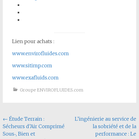
Lien pour achats :
www.envirofluides.com
www.sitimp.com
www.exafluids.com
Groupe ENVIROFLUIDES.com
Navigation
←
Étude Terrain :
L’ingénierie au service de
Sécheurs d’Air Comprimé
la sobriété et de la
de
Sous‑, Bien et
performance : Le