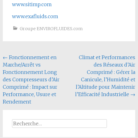
www.sitimp.com
www.exafluids.com
Groupe ENVIROFLUIDES.com
Navigation
←
Fonctionnement en
Climat et Performances
Marche/Arrêt vs
des Réseaux d’Air
de
Fonctionnement Long
Comprimé : Gérer la
l'article
des Compresseurs d’Air
Canicule, l’Humidité et
Comprimé : Impact sur
l’Altitude pour Maintenir
Performance, Usure et
l’Efficacité Industrielle
→
Rendement
Rechercher :