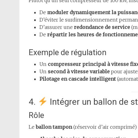
Plutôt qu’un seul compresseur de 100 kW, inst
De
moduler dynamiquement la puissan
D’éviter le surdimensionnement perma
D’assurer une
redondance de service
(ma
De
répartir les heures de fonctionneme
Exemple de régulation
Un
compresseur principal à vitesse fix
Un
second à vitesse variable
pour ajuste
Pilotage en cascade intelligent
(automat
4.
Intégrer un ballon de s
Rôle
Le
ballon tampon
(réservoir d’air comprimé) 