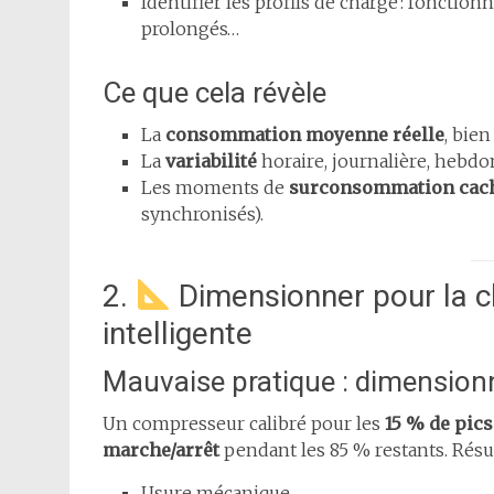
Identifier les profils de charge : fonction
prolongés…
Ce que cela révèle
La
consommation moyenne réelle
, bien
La
variabilité
horaire, journalière, hebdo
Les moments de
surconsommation cac
synchronisés).
2.
Dimensionner pour la 
intelligente
Mauvaise pratique : dimensionn
Un compresseur calibré pour les
15 % de pic
marche/arrêt
pendant les 85 % restants. Résult
Usure mécanique