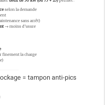
aller
deux de 50 kW (ou 75 + 25)
permet :
ce
selon la demande
nent
intenance sans arrêt)
nt
→ moins d’usure
e
r finement la charge
e)
tockage = tampon anti-pics
: