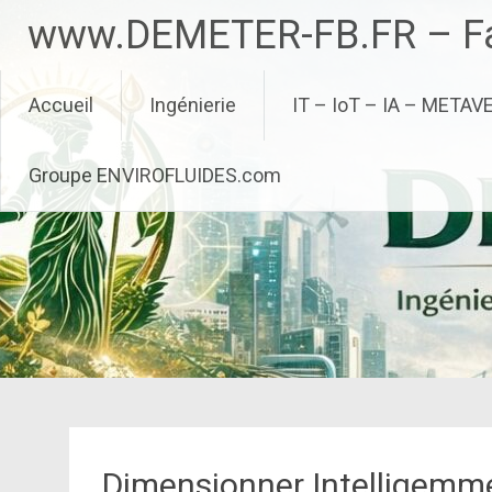
Aller
www.DEMETER-FB.FR – Fa
au
contenu
principal
Accueil
Ingénierie
IT – IoT – IA – METAV
Groupe ENVIROFLUIDES.com
Dimensionner Intelligemme