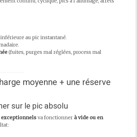
nement continu, cyclique, pics à l’allumage, arrêts
 inférieure au pic instantané.
madaire.
hée
(fuites, purges mal réglées, process mal
charge moyenne + une réserve
er sur le pic absolu
s exceptionnels
va fonctionner
à vide ou en
at :