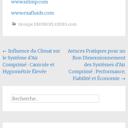
www.sitimp.com
www.exafluids.com
Groupe ENVIROFLUIDES.com
Navigation
←
Influence du Climat sur
Astuces Pratiques pour un
le Système d’Air
Bon Dimensionnement
de
Comprimé : Canicule et
des Systèmes d’Air
l'article
Hygrométrie Élevée
Comprimé : Performance,
Fiabilité et Économie
→
Rechercher :