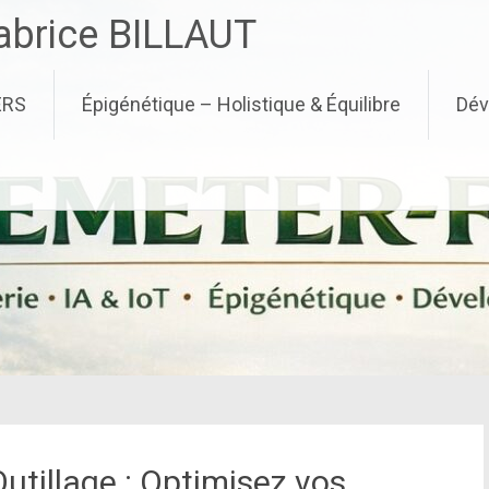
brice BILLAUT
ERS
Épigénétique – Holistique & Équilibre
Dév
utillage : Optimisez vos