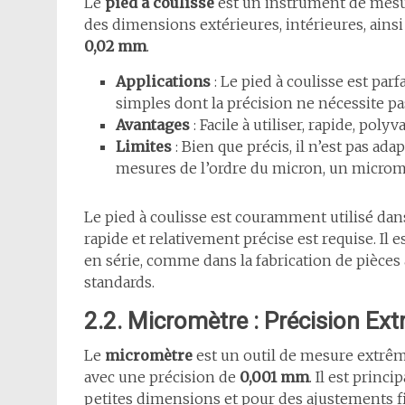
Le
pied à coulisse
est un instrument de mesur
des dimensions extérieures, intérieures, ainsi
0,02 mm
.
Applications
: Le pied à coulisse est par
simples dont la précision ne nécessite pa
Avantages
: Facile à utiliser, rapide, pol
Limites
: Bien que précis, il n’est pas ad
mesures de l’ordre du micron, un micromè
Le pied à coulisse est couramment utilisé d
rapide et relativement précise est requise. Il 
en série, comme dans la fabrication de pièc
standards.
2.2. Micromètre : Précision Ex
Le
micromètre
est un outil de mesure extrê
avec une précision de
0,001 mm
. Il est princ
petites dimensions et pour des ajustements f