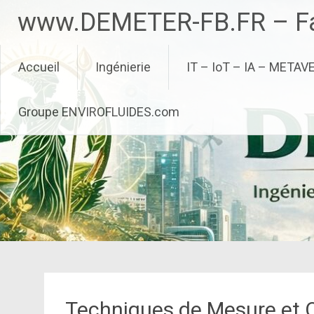
Aller
www.DEMETER-FB.FR – Fa
au
contenu
principal
Accueil
Ingénierie
IT – IoT – IA – METAV
Groupe ENVIROFLUIDES.com
Techniques de Mesure et O