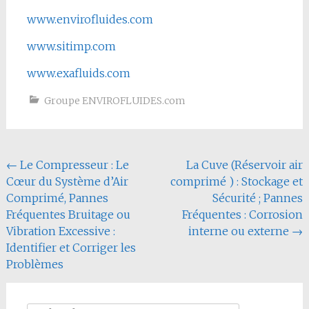
www.envirofluides.com
www.sitimp.com
www.exafluids.com
Groupe ENVIROFLUIDES.com
Navigation
←
Le Compresseur : Le
La Cuve (Réservoir air
Cœur du Système d’Air
comprimé ) : Stockage et
de
Comprimé, Pannes
Sécurité ; Pannes
l'article
Fréquentes Bruitage ou
Fréquentes : Corrosion
Vibration Excessive :
interne ou externe
→
Identifier et Corriger les
Problèmes