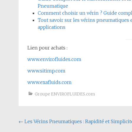
Pneumatique
Comment choisir un vérin ? Guide compl
Tout savoir sur les vérins pneumatiques 
applications
Lien pour achats :
www.envirofluides.com
www.sitimp.com
www.exafluids.com
Groupe ENVIROFLUIDES.com
Navigation
←
Les Vérins Pneumatiques : Rapidité et Simplicit
de