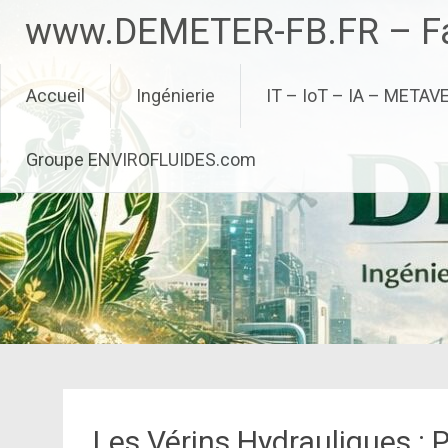
Aller
www.DEMETER-FB.FR – Fa
au
contenu
principal
Accueil
Ingénierie
IT – IoT – IA – METAV
Groupe ENVIROFLUIDES.com
Les Vérins Hydrauliques : 