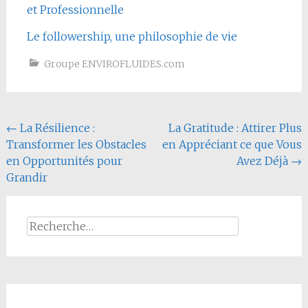
et Professionnelle
Le followership, une philosophie de vie
Groupe ENVIROFLUIDES.com
Navigation
←
La Résilience :
La Gratitude : Attirer Plus
Transformer les Obstacles
en Appréciant ce que Vous
de
en Opportunités pour
Avez Déjà
→
l'article
Grandir
Rechercher :