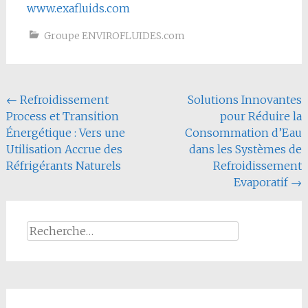
www.exafluids.com
Groupe ENVIROFLUIDES.com
Navigation
←
Refroidissement
Solutions Innovantes
Process et Transition
pour Réduire la
de
Énergétique : Vers une
Consommation d’Eau
l'article
Utilisation Accrue des
dans les Systèmes de
Réfrigérants Naturels
Refroidissement
Evaporatif
→
Rechercher :