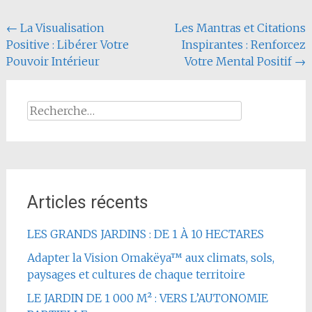
Navigation
←
La Visualisation
Les Mantras et Citations
Positive : Libérer Votre
Inspirantes : Renforcez
de
Pouvoir Intérieur
Votre Mental Positif
→
l'article
Rechercher :
Articles récents
LES GRANDS JARDINS : DE 1 À 10 HECTARES
Adapter la Vision Omakëya™ aux climats, sols,
paysages et cultures de chaque territoire
LE JARDIN DE 1 000 M² : VERS L’AUTONOMIE