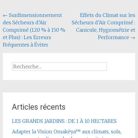
Navigation
←
Surdimensionnement
Effets du Climat sur les
des Sécheurs d’Air
Sécheurs d’Air Comprimé :
de
Comprimé (120 % à 150 %
Canicule, Hygrométrie et
l'article
et Plus) : Les Erreurs
Performance
→
Fréquentes à Éviter
Rechercher :
Articles récents
LES GRANDS JARDINS : DE 1 À 10 HECTARES
Adapter la Vision Omakëya™ aux climats, sols,