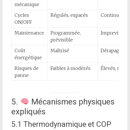
mécanique
Cycles
Régulés, espacés
Continu, san
ON/OFF
Maintenance
Programmée,
Imprevisible
prévisible
Coût
Maîtrisé
Dérapage fin
énergétique
Risques de
Faibles à modérés
Élevés, multi
panne
5.
Mécanismes physiques
expliqués
5.1 Thermodynamique et COP