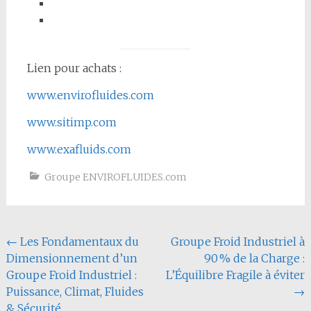
Lien pour achats :
www.envirofluides.com
www.sitimp.com
www.exafluids.com
Groupe ENVIROFLUIDES.com
Navigation
←
Les Fondamentaux du
Groupe Froid Industriel à
Dimensionnement d’un
90 % de la Charge :
de
Groupe Froid Industriel :
L’Équilibre Fragile à éviter
l'article
Puissance, Climat, Fluides
→
& Sécurité