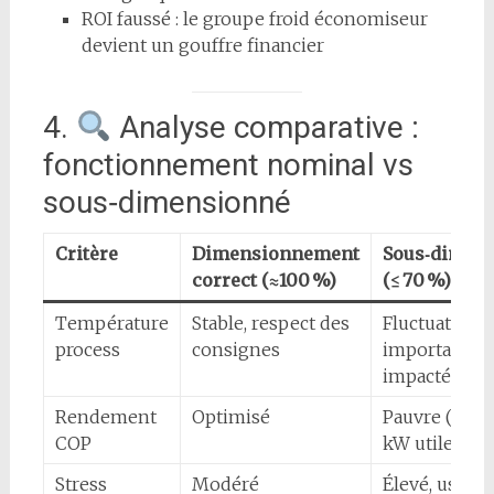
ROI faussé : le groupe froid économiseur
devient un gouffre financier
4.
Analyse comparative :
fonctionnement nominal vs
sous‑dimensionné
Critère
Dimensionnement
Sous‑dimen
correct (≈100 %)
(≤ 70 %)
Température
Stable, respect des
Fluctuations
process
consignes
importantes, 
impactée
Rendement
Optimisé
Pauvre (kWh 
COP
kW utile)
Stress
Modéré
Élevé, usure 